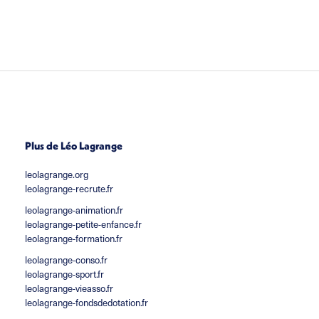
Plus de Léo Lagrange
leolagrange.org
leolagrange-recrute.fr
leolagrange-animation.fr
leolagrange-petite-enfance.fr
leolagrange-formation.fr
leolagrange-conso.fr
leolagrange-sport.fr
leolagrange-vieasso.fr
leolagrange-fondsdedotation.fr