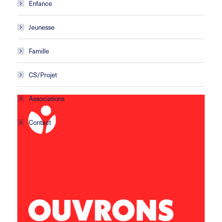
Enfance
Jeunesse
Famille
CS/Projet
Associations
Contact
Centre social Horizons
5 rue Sisley
29200 Brest
02 98 02 22 00
brest.horizons@leolagrange.org