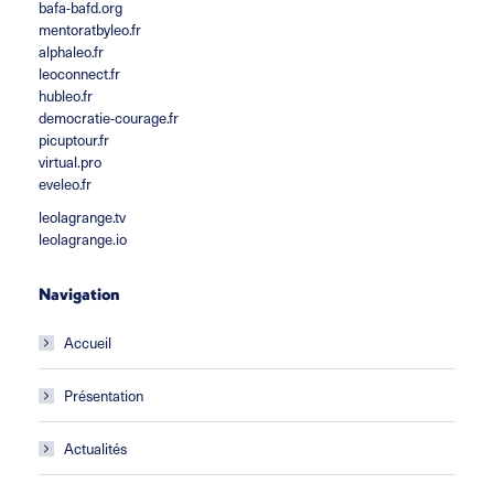
bafa-bafd.org
mentoratbyleo.fr
alphaleo.fr
leoconnect.fr
hubleo.fr
democratie-courage.fr
picuptour.fr
virtual.pro
eveleo.fr
leolagrange.tv
leolagrange.io
Navigation
Accueil
Présentation
Actualités