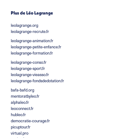
Plus de Léo Lagrange
leolagrange.org
leolagrange-recrute.fr
leolagrange-animation.fr
leolagrange-petite-enfance.fr
leolagrange-formation.fr
leolagrange-conso.fr
leolagrange-sport.fr
leolagrange-vieasso.fr
leolagrange-fondsdedotation.fr
bafa-bafd.org
mentoratbyleo.fr
alphaleo.fr
leoconnect.fr
hubleo.fr
democratie-courage.fr
picuptour.fr
virtual.pro