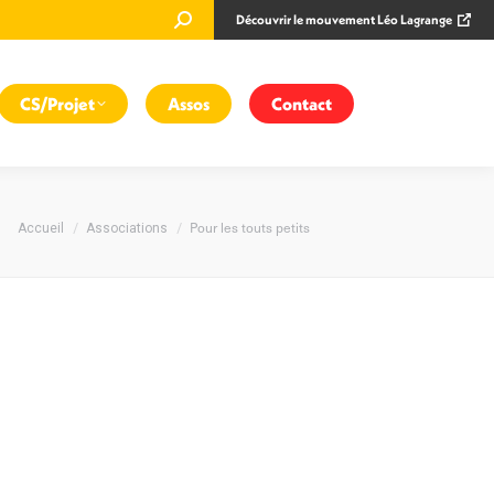
Recherche
Découvrir le mouvement Léo Lagrange
:
CS/Projet
Assos
Contact
Vous êtes ici :
Pour les touts petits
Accueil
Associations