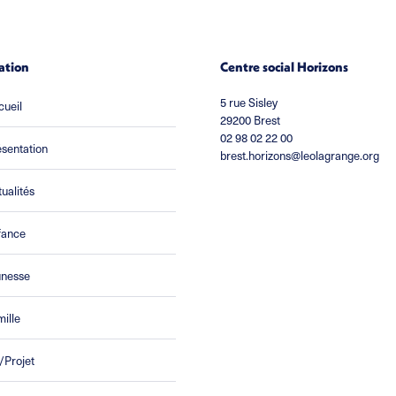
ation
Centre social Horizons
5 rue Sisley
cueil
29200 Brest
02 98 02 22 00
sentation
brest.horizons@leolagrange.org
ualités
fance
unesse
ille
/Projet