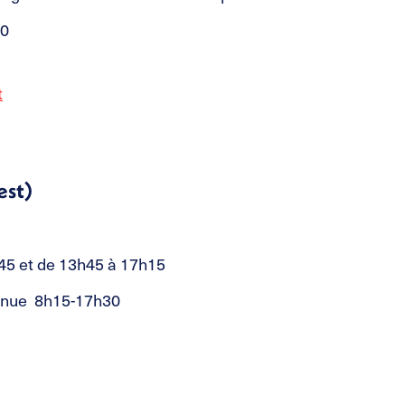
30
t
est)
h45 et de 13h45 à 17h15
tinue 8h15-17h30