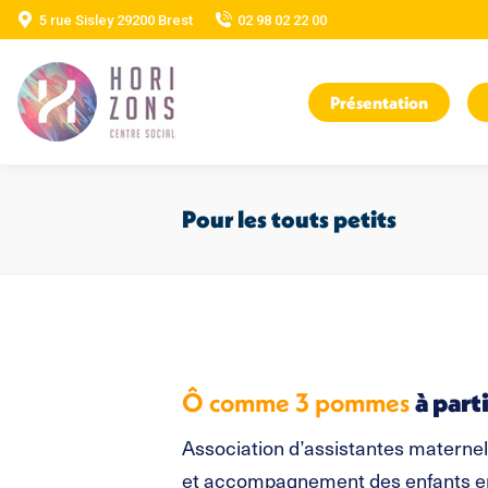
5 rue Sisley 29200 Brest
02 98 02 22 00
Présentation
Pour les touts petits
Ô comme 3 pommes
à part
Association d’assistantes maternel
et accompagnement des enfants en g