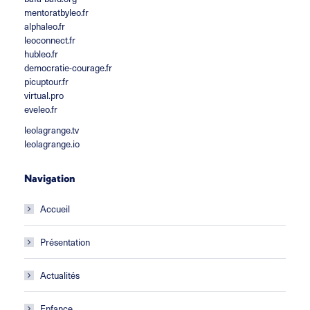
mentoratbyleo.fr
alphaleo.fr
leoconnect.fr
hubleo.fr
democratie-courage.fr
picuptour.fr
virtual.pro
eveleo.fr
leolagrange.tv
leolagrange.io
Navigation
Accueil
Présentation
Actualités
Enfance