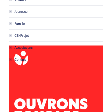
Jeunesse
Famille
CS/Projet
Associations
Contact
Centre social Horizons
5 rue Sisley
29200 Brest
02 98 02 22 00
brest.horizons@leolagrange.org