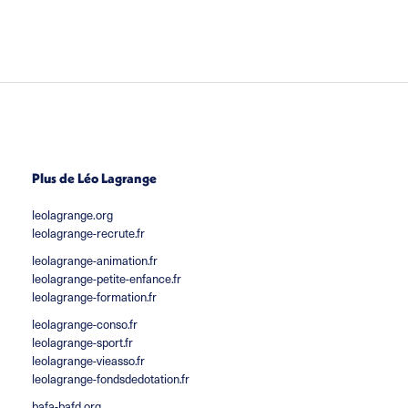
Plus de Léo Lagrange
leolagrange.org
leolagrange-recrute.fr
leolagrange-animation.fr
leolagrange-petite-enfance.fr
leolagrange-formation.fr
leolagrange-conso.fr
leolagrange-sport.fr
leolagrange-vieasso.fr
leolagrange-fondsdedotation.fr
bafa-bafd.org