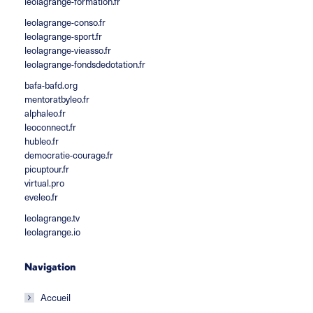
leolagrange-formation.fr
leolagrange-conso.fr
leolagrange-sport.fr
leolagrange-vieasso.fr
leolagrange-fondsdedotation.fr
bafa-bafd.org
mentoratbyleo.fr
alphaleo.fr
leoconnect.fr
hubleo.fr
democratie-courage.fr
picuptour.fr
virtual.pro
eveleo.fr
leolagrange.tv
leolagrange.io
Navigation
Accueil