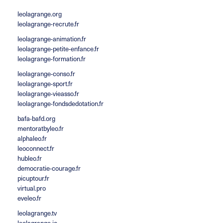
leolagrange.org
leolagrange-recrute.fr
leolagrange-animation.fr
leolagrange-petite-enfance.fr
leolagrange-formation.fr
leolagrange-conso.fr
leolagrange-sport.fr
leolagrange-vieasso.fr
leolagrange-fondsdedotation.fr
bafa-bafd.org
mentoratbyleo.fr
alphaleo.fr
leoconnect.fr
hubleo.fr
democratie-courage.fr
picuptour.fr
virtual.pro
eveleo.fr
leolagrange.tv
leolagrange.io