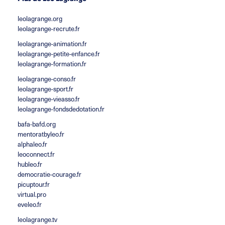
leolagrange.org
leolagrange-recrute.fr
leolagrange-animation.fr
leolagrange-petite-enfance.fr
leolagrange-formation.fr
leolagrange-conso.fr
leolagrange-sport.fr
leolagrange-vieasso.fr
leolagrange-fondsdedotation.fr
bafa-bafd.org
mentoratbyleo.fr
alphaleo.fr
leoconnect.fr
hubleo.fr
democratie-courage.fr
picuptour.fr
virtual.pro
eveleo.fr
leolagrange.tv