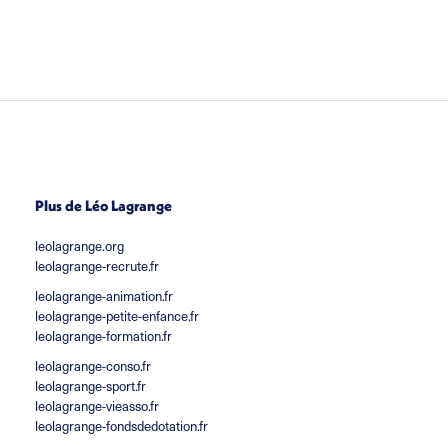
Plus de Léo Lagrange
leolagrange.org
leolagrange-recrute.fr
leolagrange-animation.fr
leolagrange-petite-enfance.fr
leolagrange-formation.fr
leolagrange-conso.fr
leolagrange-sport.fr
leolagrange-vieasso.fr
leolagrange-fondsdedotation.fr