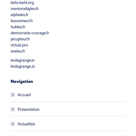
bafa-bafd.org
mentoratbyleo.fr
alphaleo.fr
leoconnect.fr
hubleo.fr
democratie-courage.fr
picuptour.fr
virtual.pro
eveleo.fr
leolagrange.tv
leolagrange.io
Navigation
Accueil
Présentation
Actualités