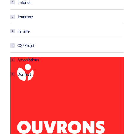
Enfance
Jeunesse
Famille
CS/Projet
Associations
Contact
Centre social Horizons
5 rue Sisley
29200 Brest
02 98 02 22 00
brest.horizons@leolagrange.org